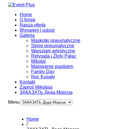
Home
O firmie
Nasza oferta
Wynajem i usługi
Galeria
Maskotki pneumatyczne
Stroje pneumatyczne
Warsztaty artystyczne
Retyrada i Złoty Pałac
Mikołaj
Malowanie piaskiem
Family Day
Noc Kupały
Kontakt
Zaproś Mikołaja
ЗАКАЗАТЬ Деда Мороза
Menu
Home
/