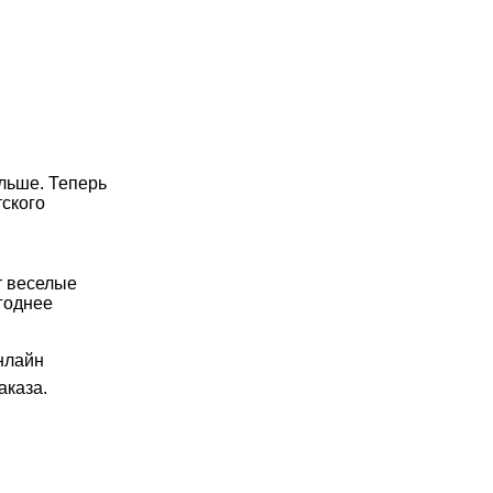
льше. Теперь
тского
т веселые
годнее
нлайн
аказа.