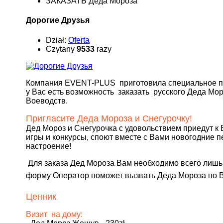
ЗАКАЗАТЬ Деда Мороза
Дорогие Друзья
Dział:
Oferta
Czytany
9533
razy
Компания ЕVENT-PLUS приготовила специальное п
у Вас есть возможность заказать русского Деда Мо
Воеводств.
Пригласите Деда Мороза и Снегурочку!
Дед Мороз и Снегурочка с удовольствием приедут к
игры и конкурсы, споют вместе с Вами новогодние п
настроение!
Для заказа Дед Мороза Вам необходимо всего лишь
форму
Оператор поможет вызвать Деда Мороза по Ва
Ценник
Визит на дому: