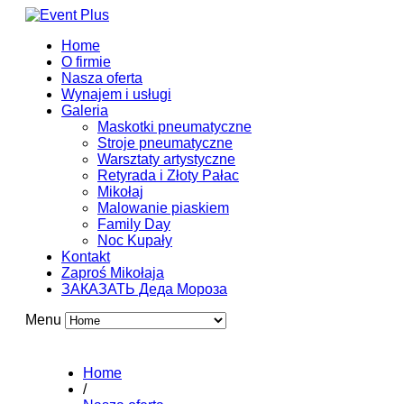
Home
O firmie
Nasza oferta
Wynajem i usługi
Galeria
Maskotki pneumatyczne
Stroje pneumatyczne
Warsztaty artystyczne
Retyrada i Złoty Pałac
Mikołaj
Malowanie piaskiem
Family Day
Noc Kupały
Kontakt
Zaproś Mikołaja
ЗАКАЗАТЬ Деда Мороза
Menu
Home
/